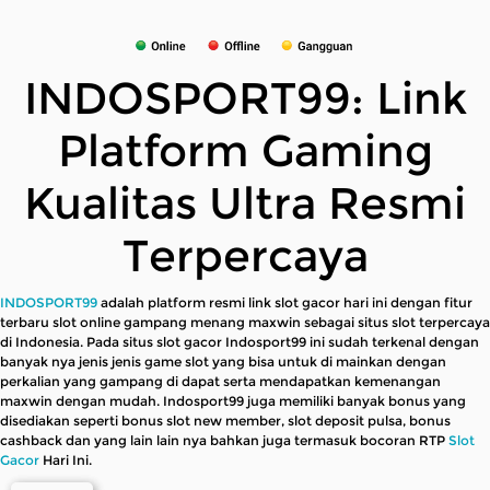
INDOSPORT99: Link
Platform Gaming
Kualitas Ultra Resmi
Terpercaya
INDOSPORT99
adalah platform resmi link slot gacor hari ini dengan fitur
terbaru slot online gampang menang maxwin sebagai situs slot terpercaya
di Indonesia. Pada situs slot gacor Indosport99 ini sudah terkenal dengan
banyak nya jenis jenis game slot yang bisa untuk di mainkan dengan
perkalian yang gampang di dapat serta mendapatkan kemenangan
maxwin dengan mudah. Indosport99 juga memiliki banyak bonus yang
disediakan seperti bonus slot new member, slot deposit pulsa, bonus
cashback dan yang lain lain nya bahkan juga termasuk bocoran RTP
Slot
Gacor
Hari Ini.