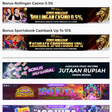
Bonus Rollingan Casino 0.5%
Referral
Promosi
Hubungi Kami
Bonus Sportsbook Cashback Up To 10%
Live Chat
Pengaduan Customer
Pilih Bahasa:
MASUK
DAFTAR
&copy; INDOSPORT99: Link Platform Gaming
Kualitas Ultra Resmi Terpercaya. Hak Cipta
Dilindungi.